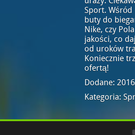
urazy. Ciekaw
Sport. Wśród
buty do biegan
Nike, czy Pol
jakości, co d
od uroków tra
Koniecznie tr
ofertą!
Dodane: 2016
Kategoria: Sp