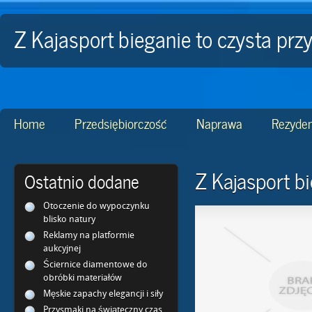
Z Kajasport bieganie to czysta pr
Home
Przedsiębiorczość
Naprawa
Rezyden
Z Kajasport b
Ostatnio dodane
Otoczenie do wypoczynku
blisko natury
Reklamy na platformie
aukcyjnej
Ściernice diamentowe do
obróbki materiałów
Męskie zapachy elegancji i siły
Przysmaki na świąteczny czas