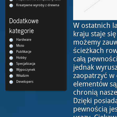
Kreatywne wyroby z drewna
Dodatkowe
W ostatnich l
kategorie
kraju staje si
Hardware
możemy zauwa
Moto
ścieżkach row
Publikacje
całą pewnośc
Hobby
Specjalizacja
jednak wyrusz
Wypoczynek
zaopatrzyć w 
Witalizm
Developers
elementów są
chronią nasze
Dzięki posiad
pewnością je