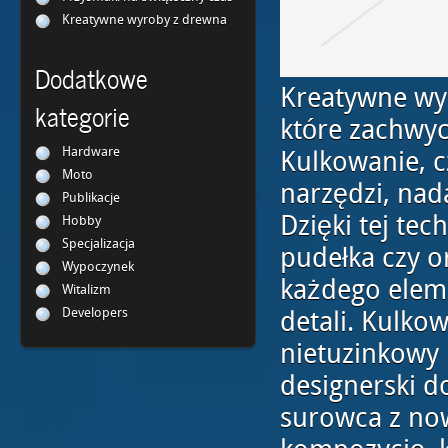
Kreatywne wyroby z drewna
Dodatkowe
Kreatywne wy
kategorie
które zachwyc
Hardware
Kulkowanie, 
Moto
narzędzi, nad
Publikacje
Dzięki tej te
Hobby
Specjalizacja
pudełka czy 
Wypoczynek
każdego eleme
Witalizm
Developers
detali. Kulko
nietuzinkowy p
designerski d
surowca z no