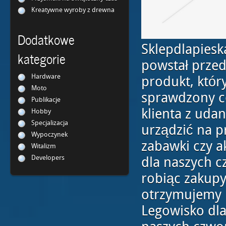
Kreatywne wyroby z drewna
Dodatkowe
Sklepdlapiesk
kategorie
powstał przed
Hardware
produkt, który
Moto
sprawdzony c
Publikacje
klienta z ud
Hobby
Specjalizacja
urządzić na p
Wypoczynek
zabawki czy ak
Witalizm
Developers
dla naszych
robiąc zakupy
otrzymujemy b
Legowisko dla