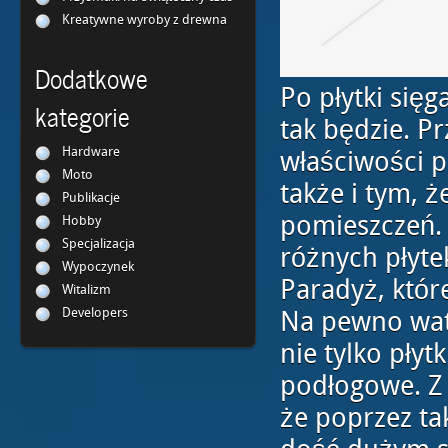
Kreatywne wyroby z drewna
Dodatkowe
Po płytki się
kategorie
tak będzie. P
Hardware
właściwości p
Moto
także i tym, 
Publikacje
pomieszczeń.
Hobby
Specjalizacja
różnych płytek
Wypoczynek
Paradyż, któr
Witalizm
Developers
Na pewno wato
nie tylko płyt
podłogowe. Z 
że poprzez ta