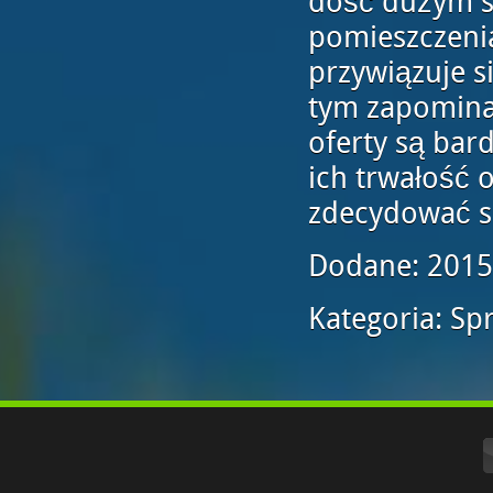
dość dużym s
pomieszczenia
przywiązuje s
tym zapominać
oferty są bar
ich trwałość 
zdecydować si
Dodane: 2015
Kategoria: Sp