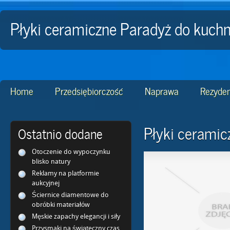
Płyki ceramiczne Paradyż do kuch
Home
Przedsiębiorczość
Naprawa
Rezyden
Płyki ceramic
Ostatnio dodane
Otoczenie do wypoczynku
blisko natury
Reklamy na platformie
aukcyjnej
Ściernice diamentowe do
obróbki materiałów
Męskie zapachy elegancji i siły
Przysmaki na świąteczny czas