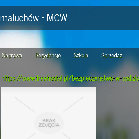
la maluchów - MCW
Naprawa
Rezydencje
Szkoła
Sprzedaż
https://www.freehostel.pl/bezpieczenstwo-w-walizk