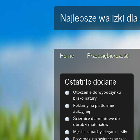
Najlepsze walizki d
Home
Przedsiębiorczość
Ostatnio dodane
Otoczenie do wypoczynku
blisko natury
Reklamy na platformie
aukcyjnej
Ściernice diamentowe do
obróbki materiałów
Męskie zapachy elegancji i siły
Przysmaki na świąteczny czas