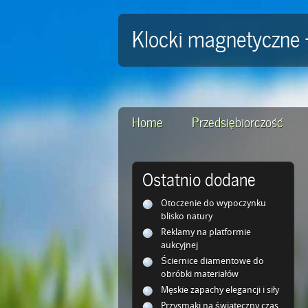
Klocki magnetyczne 
Home
Przedsiębiorczość
Ostatnio dodane
Otoczenie do wypoczynku
blisko natury
Reklamy na platformie
aukcyjnej
Ściernice diamentowe do
obróbki materiałów
Męskie zapachy elegancji i siły
Przysmaki na świąteczny czas