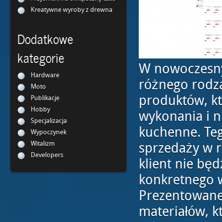
Kreatywne wyroby z drewna
Dodatkowe
kategorie
W nowoczesny
Hardware
różnego rodz
Moto
produktów, kt
Publikacje
Hobby
wykonania i n
Specjalizacja
kuchenne. Teg
Wypoczynek
Witalizm
sprzedaży w 
Developers
klient nie b
konkretnego 
Prezentowane
materiałów, k