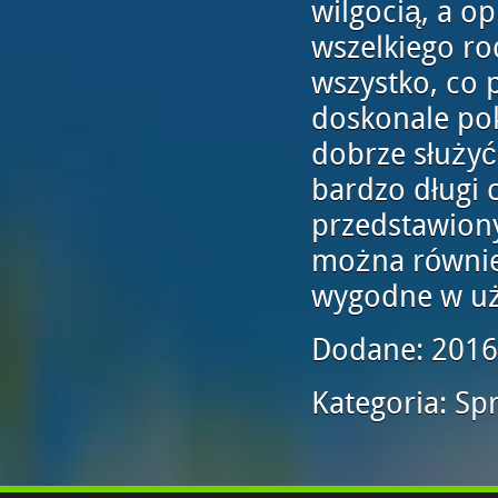
wilgocią, a o
wszelkiego ro
wszystko, co
doskonale pok
dobrze służy
bardzo długi 
przedstawion
można równie
wygodne w uż
Dodane: 2016
Kategoria: Sp