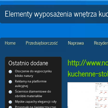
Elementy wyposażenia wnętrza k
Home
Przedsiębiorczość
Naprawa
Rezyden
http://www.n
Ostatnio dodane
kuchenne-stol
Otoczenie do wypoczynku
blisko natury
Reklamy na platformie
aukcyjnej
Ściernice diamentowe do
obróbki materiałów
Męskie zapachy elegancji i siły
Przysmaki na świąteczny czas