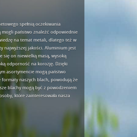
rnetowego spełnią oczekiwania
dą mogli państwo znaleźć odpowiednie
wiedzę na temat metali, dlatego też w
 najwyższej jakości. Aluminium jest
je się on niewielką masą, wysoką
oką odporność na korozję. Dzięki
szym asortymencie mogą państwo
e formaty naszych blach, powodują że
asze blachy mogą być z powodzeniem
soby, które zainteresowała nasza