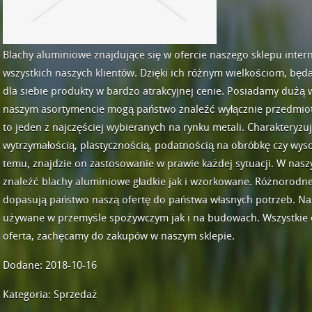
Blachy aluminiowe znajdujące się w ofercie naszego sklepu inte
wszystkich naszych klientów. Dzięki ich różnym wielkościom, bę
dla siebie produkty w bardzo atrakcyjnej cenie. Posiadamy dużą 
naszym asortymencie mogą państwo znaleźć wyłącznie przedmioty
to jeden z najczęściej wybieranych na rynku metali. Charakteryzu
wytrzymałością, plastycznością, podatnością na obróbkę czy wys
temu, znajdzie on zastosowanie w prawie każdej sytuacji. W na
znaleźć blachy aluminiowe gładkie jak i wzorkowane. Różnorodn
dopasują państwo naszą ofertę do państwa własnych potrzeb. N
używane w przemyśle spożywczym jak i na budowach. Wszystkie o
oferta, zachęcamy do zakupów w naszym sklepie.
Dodane: 2018-10-16
Kategoria: Sprzedaż