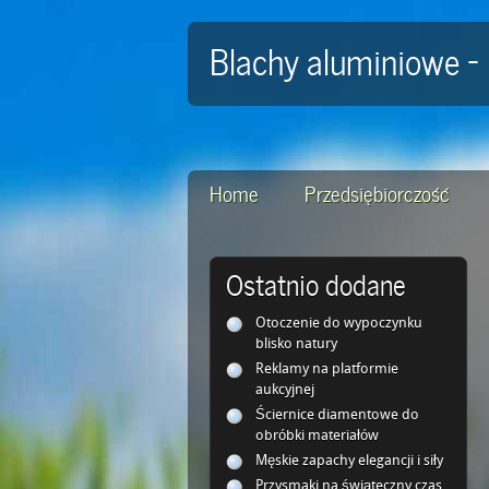
Blachy aluminiowe 
Home
Przedsiębiorczość
Ostatnio dodane
Otoczenie do wypoczynku
blisko natury
Reklamy na platformie
aukcyjnej
Ściernice diamentowe do
obróbki materiałów
Męskie zapachy elegancji i siły
Przysmaki na świąteczny czas