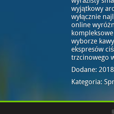
wyrazisty sma
wyjątkowy aro
wyłącznie naj
online wyróżn
kompleksowe i
wyborze kawy,
ekspresów ciś
trzcinowego w
Dodane: 2018
Kategoria: Sp