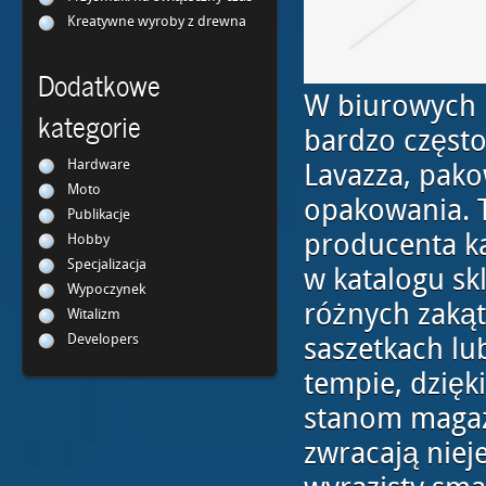
Kreatywne wyroby z drewna
Dodatkowe
W biurowych l
kategorie
bardzo często
Hardware
Lavazza, pako
Moto
opakowania. 
Publikacje
producenta ka
Hobby
Specjalizacja
w katalogu sk
Wypoczynek
różnych zaką
Witalizm
Developers
saszetkach l
tempie, dzięk
stanom magaz
zwracają niej