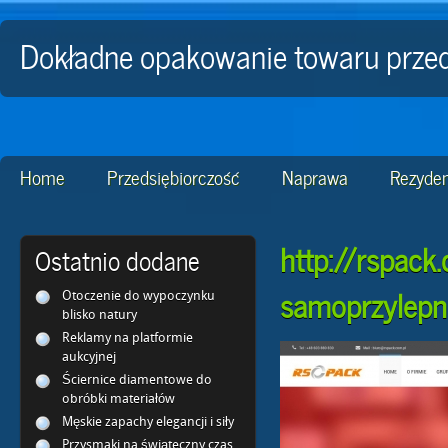
Dokładne opakowanie towaru prze
Home
Przedsiębiorczość
Naprawa
Rezyden
http://rspack
Ostatnio dodane
samoprzylep
Otoczenie do wypoczynku
blisko natury
Reklamy na platformie
aukcyjnej
Ściernice diamentowe do
obróbki materiałów
Męskie zapachy elegancji i siły
Przysmaki na świąteczny czas