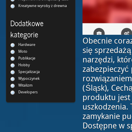
Kreatywne wyroby z drewna
Dodatkowe
kategorie
Obecnie cora
Hardware
się sprzedażą
Moto
narzędzi, któ
Publikacje
Hobby
zabezpieczyć 
Specjalizacja
rozwiązaniem
Wypoczynek
Witalizm
(Śląsk), Cech
Developers
produktu jest
uszkodzenia. 
zamykanie pud
Dostępne w sp