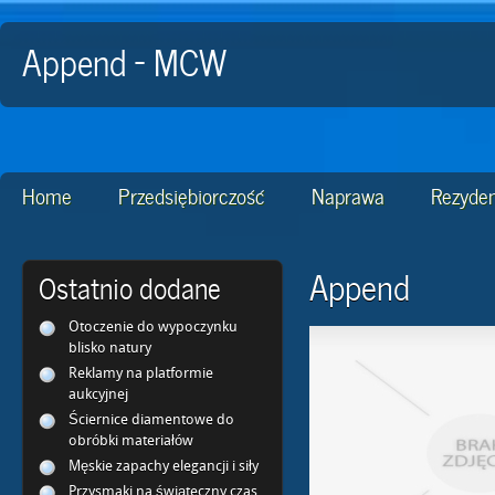
Append - MCW
Home
Przedsiębiorczość
Naprawa
Rezyden
Append
Ostatnio dodane
Otoczenie do wypoczynku
blisko natury
Reklamy na platformie
aukcyjnej
Ściernice diamentowe do
obróbki materiałów
Męskie zapachy elegancji i siły
Przysmaki na świąteczny czas