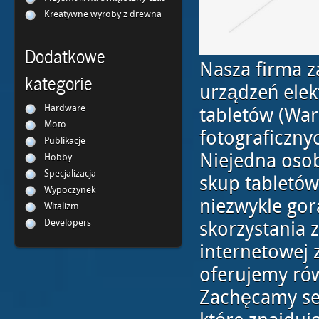
Kreatywne wyroby z drewna
Dodatkowe
Nasza firma 
kategorie
urządzeń elek
Hardware
tabletów (War
Moto
fotograficzny
Publikacje
Niejedna osoba
Hobby
Specjalizacja
skup tabletów
Wypoczynek
niezwykle go
Witalizm
Developers
skorzystania z
internetowej 
oferujemy rów
Zachęcamy ser