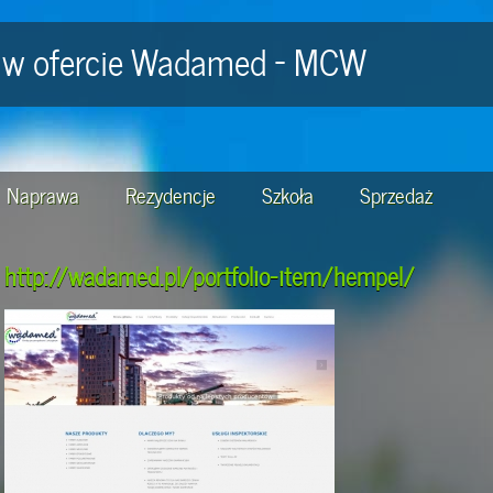
e w ofercie Wadamed - MCW
Naprawa
Rezydencje
Szkoła
Sprzedaż
http://wadamed.pl/portfolio-item/hempel/