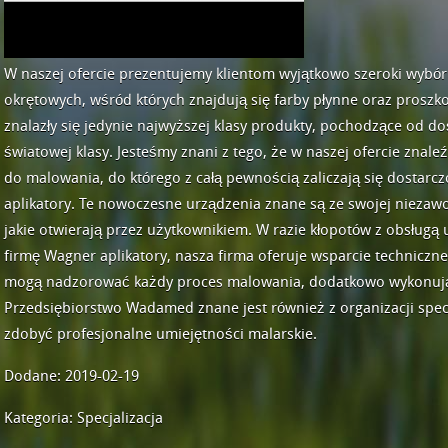
W naszej ofercie prezentujemy klientom wyjątkowo szeroki wybó
okrętowych, wśród których znajdują się farby płynne oraz proszk
znalazły się jedynie najwyższej klasy produkty, pochodzące od
światowej klasy. Jesteśmy znani z tego, że w naszej ofercie znale
do malowania, do którego z całą pewnością zaliczają się dostar
aplikatory. Te nowoczesne urządzenia znane są ze swojej nieza
jakie otwierają przez użytkownikiem. W razie kłopotów z obsługą 
firmę Wagner aplikatory, nasza firma oferuje wsparcie techniczn
mogą nadzorować każdy proces malowania, dodatkowo wykonując
Przedsiębiorstwo Wadamed znane jest również z organizacji specj
zdobyć profesjonalne umiejętności malarskie.
Dodane: 2019-02-19
Kategoria: Specjalizacja