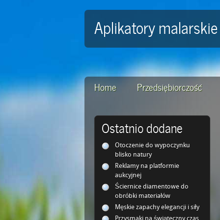
Aplikatory malarski
Home
Przedsiębiorczość
Ostatnio dodane
Otoczenie do wypoczynku
blisko natury
Reklamy na platformie
aukcyjnej
Ściernice diamentowe do
obróbki materiałów
Męskie zapachy elegancji i siły
Przysmaki na świąteczny czas