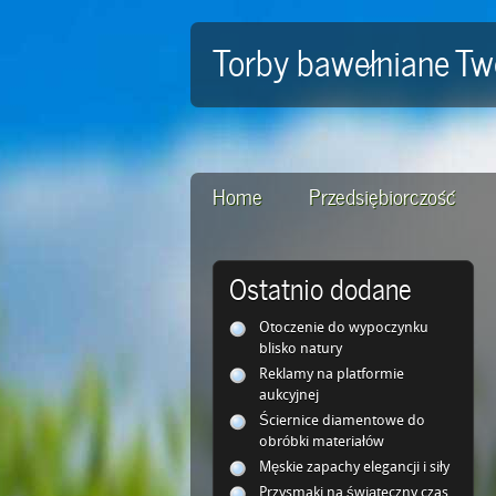
Torby bawełniane Tw
Home
Przedsiębiorczość
Ostatnio dodane
Otoczenie do wypoczynku
blisko natury
Reklamy na platformie
aukcyjnej
Ściernice diamentowe do
obróbki materiałów
Męskie zapachy elegancji i siły
Przysmaki na świąteczny czas