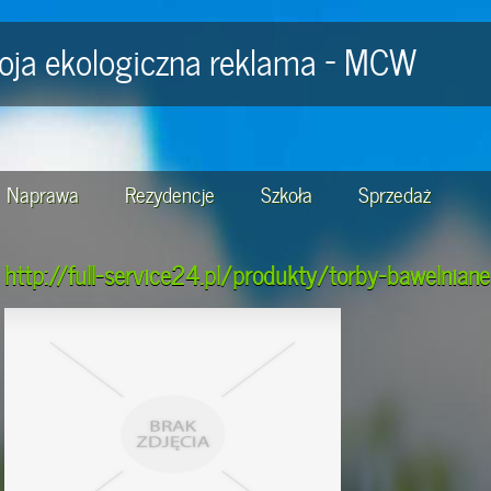
oja ekologiczna reklama - MCW
Naprawa
Rezydencje
Szkoła
Sprzedaż
http://full-service24.pl/produkty/torby-bawelniane