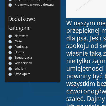
Kreatywne wyroby z drewna
Dodatkowe
W naszym nie
kategorie
przepięknej m
Hardware
dla psa. Jeśl
Moto
spokoju od sw
Publikacje
właśnie taką 
Hobby
Specjalizacja
nie tylko zajm
Wypoczynek
umiejętności 
Witalizm
Developers
powinny być 
wszystkim bez
czworonogów. 
szaleć. Dajmy