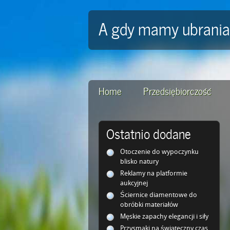
A gdy mamy ubrani
Home
Przedsiębiorczość
Ostatnio dodane
Otoczenie do wypoczynku
blisko natury
Reklamy na platformie
aukcyjnej
Ściernice diamentowe do
obróbki materiałów
Męskie zapachy elegancji i siły
Przysmaki na świąteczny czas