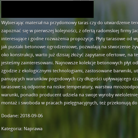
Wybierając materiał na przydomowy taras czy do utwardzenie te
zapoznać się w pierwszej kolejności, z ofertą radomskiej firmy J
interesujące i godne rozważenia propozycje. Płyty tarasowe od
jak pustaki betonowe ogrodzeniowe, pozwalają na stworzenie żywo
oko konstrukcji, warto już dzisiaj złożyć zapytanie ofertowe, na t
jesteśmy zainteresowani. Najnowsze kolekcje betonowych płyt o
zgodzie z ekologicznymi technologiami, zastosowane barwniki, ut
panujących warunków pogodowych czy długości upływającego czas
tarasowe są odporne na niskie temperatury, warstwa mrozoodpo
warunki, ponadto producent udziela na swoje wyroby wieloletnie
montaż i swoboda w pracach pielęgnacyjnych, też przekonują do 
Dodane: 2018-09-06
Kategoria: Naprawa