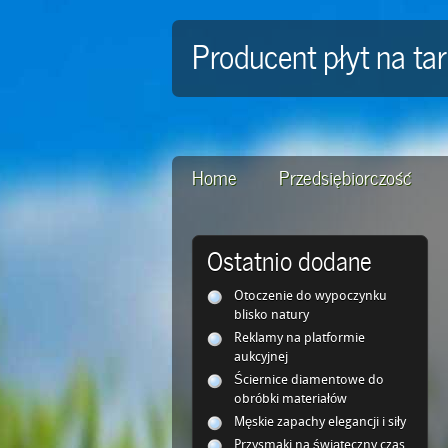
Producent płyt na ta
Home
Przedsiębiorczość
Ostatnio dodane
Otoczenie do wypoczynku
blisko natury
Reklamy na platformie
aukcyjnej
Ściernice diamentowe do
obróbki materiałów
Męskie zapachy elegancji i siły
Przysmaki na świąteczny czas