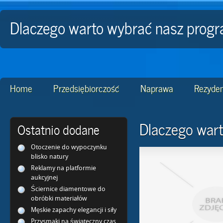
Dlaczego warto wybrać nasz prog
Home
Przedsiębiorczość
Naprawa
Rezyden
Dlaczego war
Ostatnio dodane
Otoczenie do wypoczynku
blisko natury
Reklamy na platformie
aukcyjnej
Ściernice diamentowe do
obróbki materiałów
Męskie zapachy elegancji i siły
Przysmaki na świąteczny czas