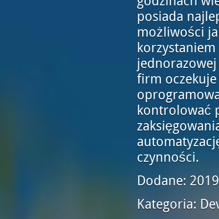
godzinach wi
posiada najle
możliwości ja
korzystaniem
jednorazowej 
firm oczekuje
oprogramowan
kontrolować 
zaksięgowani
automatyzację
czynności.
Dodane: 2019
Kategoria: De