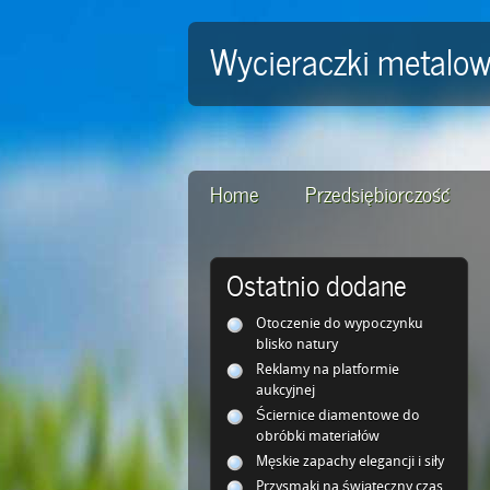
Wycieraczki metalow
Home
Przedsiębiorczość
Ostatnio dodane
Otoczenie do wypoczynku
blisko natury
Reklamy na platformie
aukcyjnej
Ściernice diamentowe do
obróbki materiałów
Męskie zapachy elegancji i siły
Przysmaki na świąteczny czas