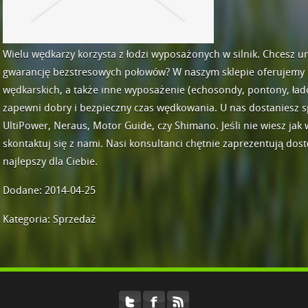
Wielu wędkarzy korzysta z łodzi wyposażonych w silnik. Chcesz un
gwarancję bezstresowych połowów? W naszym sklepie oferujemy n
wędkarskich, a także inne wyposażenie (echosondy, pontony, ładow
zapewni dobry i bezpieczny czas wędkowania. U nas dostaniesz sp
UltiPower, Neraus, Motor Guide, czy Shimano. Jeśli nie wiesz jak w
skontaktuj się z nami. Nasi konsultanci chętnie zaprezentują d
najlepszy dla Ciebie.
Dodane: 2014-04-25
Kategoria: Sprzedaż