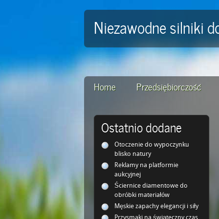
Niezawodne silniki d
Home
Przedsiębiorczość
Ostatnio dodane
Otoczenie do wypoczynku
blisko natury
Reklamy na platformie
aukcyjnej
Ściernice diamentowe do
obróbki materiałów
Męskie zapachy elegancji i siły
Przysmaki na świąteczny czas