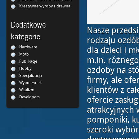
Kreatywne wyroby z drewna
Dodatkowe
Nasze przeds
kategorie
rodzaju ozdób
Hardware
dla dzieci i 
Moto
m.in. różnego
Publikacje
ozdoby na stó
Hobby
Specjalizacja
firmy, ale of
Wypoczynek
klientów z ca
Witalizm
Developers
ofercie zasług
atrakcyjnych w
pomponiki, ku
szeroki wybó